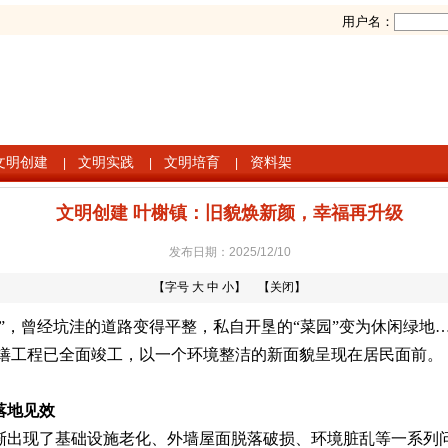
用户名：
文明创建
文明实践
文明培育
资料架
|
|
|
文明创建 叶榭镇：旧貌焕新颜，幸福再升级
发布日期：2025/12/10
【字号
大
中
小
】 【
关闭
】
”，曾经坑洼的道路变得平整，私自开垦的“菜园”变为休闲绿地
缮工程已全面竣工，以一个环境整洁的新面貌呈现在居民面前。
落地见效
渐出现了基础设施老化、外墙屋面脱落破损、环境脏乱等一系列