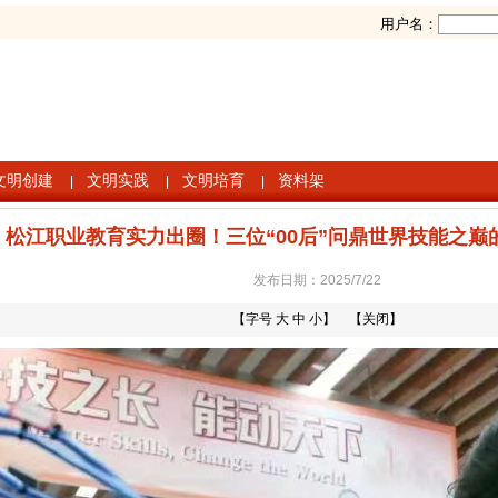
用户名：
文明创建
文明实践
文明培育
资料架
|
|
|
松江职业教育实力出圈！三位“00后”问鼎世界技能之巅
发布日期：2025/7/22
【字号
大
中
小
】 【
关闭
】