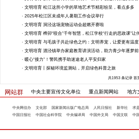
·
文明培育 松江这所小学的草地艺术节精彩纷呈，看点多多
·
2025年松江区未成年人暑期工作会议举行
·
文明培育 洞泾这场宠物运动会超燃开赛啦
·
文明培育 榫卯“咬合”千年智慧，松江学校“行走的思政课”让
·
文明培育 与毛孩子共赴绿色之约：文明养宠，让爱更有温度
·
文明培育 泗泾镇举办家庭教育讲演活动，助力青少年逐梦前
·
暖心“接力”！警民携手助迷途老人平安归家
·
文明培育丨探秘环境监测站，开启绿色科普之旅
共1953 条记录
首
网站群
中央主要宣传文化单位
重点新闻网站
地方
中央网信办
文化部
国家新闻出版广电总局
人民日报社
新华社
求
中国日报社
中国社会科学院
中央编译局
中国外文局
中国文联
中