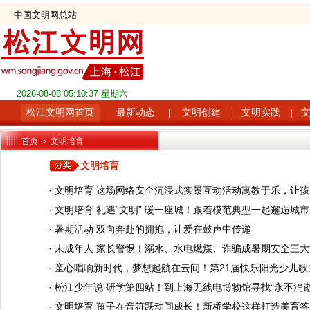
中国文明网总站
2026-08-08 05:10:37 星期六
松江文明网首页
最新动态
|
文明创建
文明实践
|
|
首页
＞ 文明培育
文明培育
·
文明培育 这场网络安全沉浸式实景互动活动寓教于乐，让
·
文明培育 礼遇“文明” 暖一座城！跟着模范典型一起邂逅城
·
暑期活动 双向奔赴的拥抱，让爱在鼓声中传递
·
未成年人 家长警惕！溺水、水电燃煤、诈骗成暑期安全三大“
·
童心唱响新时代，梦想起航在云间！第21届快乐阳光少儿
·
松江少年说 研学第四站！到上海无线电博物馆寻找“永不消逝
·
文明培育 孩子在音符跃动间成长！新桥学校这样打造美育答